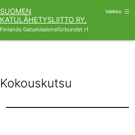
Siirry
SUOMEN
Valikko
sisältöön
KATULÄHETYSLIITTO RY.
Finlands Gatumissionsförbundet rf
Kokouskutsu