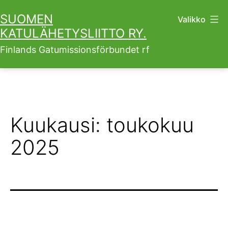
Siirry
SUOMEN
Valikko
sisältöön
KATULÄHETYSLIITTO RY.
Finlands Gatumissionsförbundet rf
Kuukausi:
toukokuu
2025