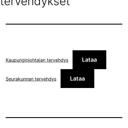
tervehdykset
Lataa
Kaupunginjohtajan tervehdys
Lataa
Seurakunnan tervehdys