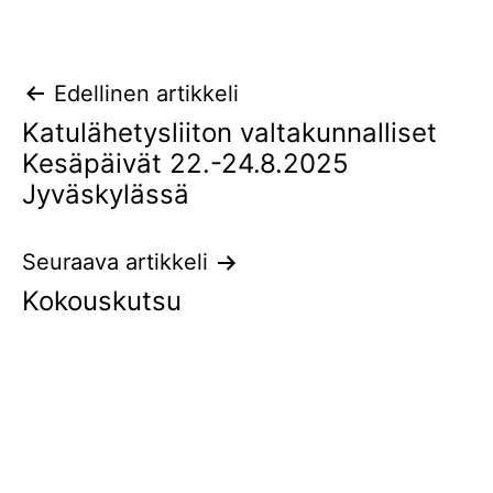
Artikkelien
Edellinen artikkeli
Katulähetysliiton valtakunnalliset
selaus
Kesäpäivät 22.-24.8.2025
Jyväskylässä
Seuraava artikkeli
Kokouskutsu